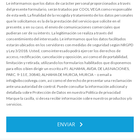
Le informamos que los datos de carácter personal proporcionados a través
del presente formulario, serán tratados por COOL VEGA como responsable
de esta web. La finalidad de la recogida y tratamiento de los datos personales
que le solicitamos es la de la prestación del servicio que solicite en el
presente, y en su caso, el envío de comunicaciones comerciales que
pudieran ser de su interés. La legitimación se realiza a través del
consentimiento del interesado. Le informamos que los datos facilitados
estarán ubicados en los servidores con medidas de seguridad según NRGPD
y Ley 3/2018. Usted, como interesado podrá ejercer los derechos de
acceso, rectificación, cancelación y oposición, así como el de portabilidad,
limitación y retirada, utilizando los formularios habilitados que disponemos
para ellos o bien dirigir un escrito a P.I. ALHAMA, AVDA. DE LAS NACIONES,
PARC. 9-11 E, 30840, ALHAMA DE MURCIA, MURCIA – o email a
info@vibscoolvega.com, así como el derecho de presentar una reclamación
ante una autoridad de control. Puede consultar la información adicional y
detallada sobre Protección de Datos en nuestra Política de privacidad
Marque la casilla, si desea recibir información sobre nuestros productos y/o
servicios.
ENVIAR