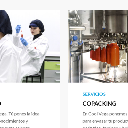
SERVICIOS
O
COPACKING
ga. Tú pones la idea;
En Cool Vega ponemos a
onocimientos y
para envasar tu produc
proyecto se haga
aséptico
, tarrinas y b