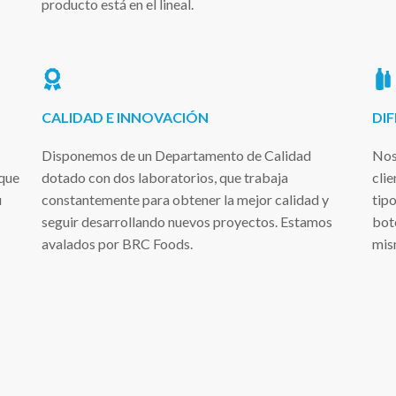
producto está en el lineal.
CALIDAD E INNOVACIÓN
DI
Disponemos de un Departamento de Calidad
Nos
 que
dotado con dos laboratorios, que trabaja
clie
u
constantemente para obtener la mejor calidad y
tip
seguir desarrollando nuevos proyectos. Estamos
bote
avalados por BRC Foods.
mism