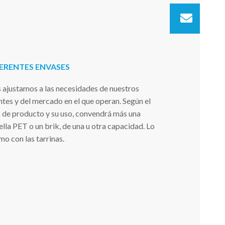
Contá
FERENTES ENVASES
 ajustamos a las necesidades de nuestros
ntes y del mercado en el que operan. Según el
o de producto y su uso, convendrá más una
lla PET o un brik, de una u otra capacidad. Lo
o con las tarrinas.