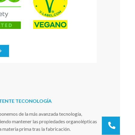
TENTE TECONOLOGÍA
ponemos de la más avanzada tecnología,
iendo mantener las propiedades organolépticas
At.cli
a materia prima tras la fabricación.
+34 9