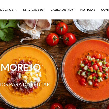
ODUCTOS
SERVICIO 360 º
CALIDAD E I+D+I
NOTICIAS
CON
LMOREJO
STOS PARA DISFRUTAR