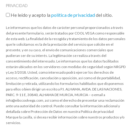
PRIVACIDAD
He leído y acepto la
política de privacidad
del sitio.
Le informamos que los datos de carácter personal proporcionados a través
del presente formulario, serán tratados por COOL VEGA como responsable
de esta web. La finalidad de la recogida y tratamiento de los datos personales
que le solicitamos es la de la prestación del servicio que solicite en el
presente, y en su caso, el envío de comunicaciones comerciales que
pudieran ser de su interés. La legitimación se realiza a través del
consentimiento del interesado. Le informamos que los datos facilitados
estarán ubicados en los servidores con medidas de seguridad según NRGPD
y Ley 3/2018. Usted, como interesado podrá ejercer los derechos de
acceso, rectificación, cancelación y oposición, así como el de portabilidad,
limitación y retirada, utilizando los formularios habilitados que disponemos
para ellos o bien dirigir un escrito a P.I. ALHAMA, AVDA. DE LAS NACIONES,
PARC. 9-11 E, 30840, ALHAMA DE MURCIA, MURCIA – o email a
info@vibscoolvega.com, así como el derecho de presentar una reclamación
ante una autoridad de control. Puede consultar la información adicional y
detallada sobre Protección de Datos en nuestra Política de privacidad
Marque la casilla, si desea recibir información sobre nuestros productos y/o
servicios.